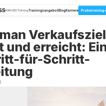
Trainingsangebot
Blog
Karriere
Probetraining 
KRAUSS Training
man Verkaufsziel
t und erreicht: Ein
itt-für-Schritt-
itung
3