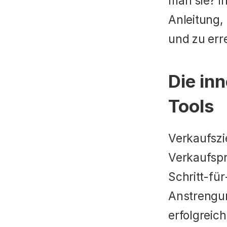
man sie? In
Anleitung, 
und zu err
Die inn
Tools
Verkaufszie
Verkaufspr
Schritt-für
Anstrengun
erfolgreich