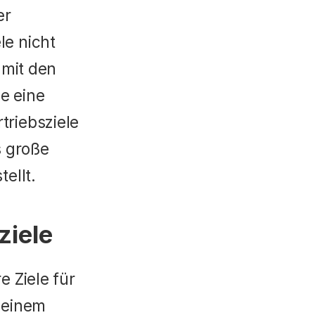
r 
e nicht 
mit den 
 eine 
riebsziele 
 große 
ellt.
ziele
 Ziele für 
 einem 