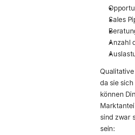
Opportu
Sales Pi
Beratun
Anzahl 
Auslast
Qualitative
da sie sic
können Din
Marktantei
sind zwar 
sein: