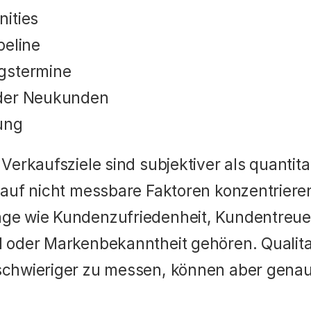
nities
peline
gstermine
der Neukunden
ung
 Verkaufsziele sind subjektiver als quantitati
h auf nicht messbare Faktoren konzentrieren
ge wie Kundenzufriedenheit, Kundentreue,
l oder Markenbekanntheit gehören. Qualitati
schwieriger zu messen, können aber genaus