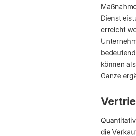
Maßnahmen,
Dienstleis
erreicht we
Unternehme
bedeutende
können als
Ganze ergä
Vertri
Quantitativ
die Verkau