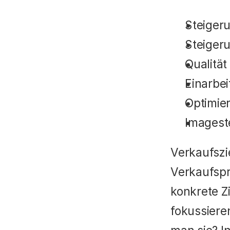
Steiger
Steigeru
Qualitä
Einarbei
Optimie
Imagest
Verkaufszie
Verkaufspro
konkrete Z
fokussiere