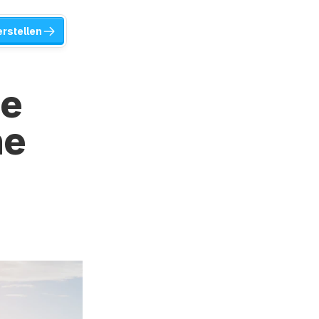
erstellen
e 
e 