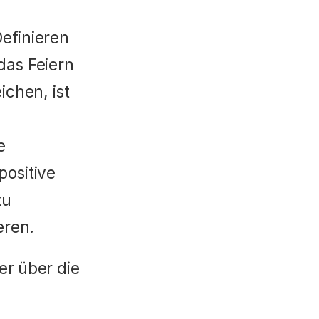
efinieren 
das Feiern 
chen, ist 
 
ositive 
u 
eren.
r über die 