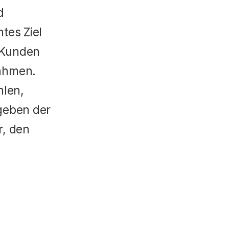
 
es Ziel 
 Kunden 
ahmen. 
len, 
geben der 
, den 