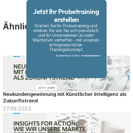
Jetzt Ihr Probetraining 
erstellen
Ähnliche Artikel
Starten Sie Ihr Probetraining und 
erleben Sie wie Sie sich persönlich 
und Ihr Unternehmen zu mehr 
Wachstum verhelfen - mit unserem 
erfolgserprobten 
Trainingskonzept.
Basierend auf 10.000+ Trainingsteilnehmern
Probetraining erstellen
Neukundengewinnung mit Künstlicher Intelligenz als 
Zukunftstrend
27.09.2023