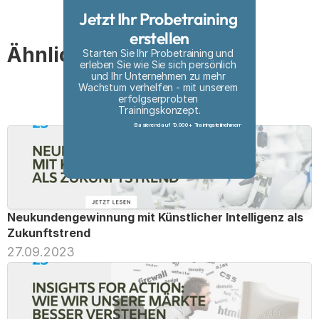
Jetzt Ihr Probetraining 
erstellen
Ähnliche Artikel
Starten Sie Ihr Probetraining und 
erleben Sie wie Sie sich persönlich 
und Ihr Unternehmen zu mehr 
Wachstum verhelfen - mit unserem 
erfolgserprobten 
Trainingskonzept.
Basierend auf 10.000+ Trainingsteilnehmern
Probetraining erstellen
Neukundengewinnung mit Künstlicher Intelligenz als 
Zukunftstrend
27.09.2023