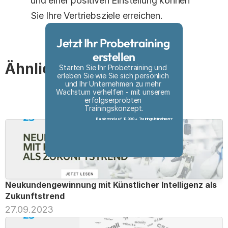
und einer positiven Einstellung können 
Sie Ihre Vertriebsziele erreichen.
Jetzt Ihr Probetraining 
erstellen
Ähnliche Artikel
Starten Sie Ihr Probetraining und 
erleben Sie wie Sie sich persönlich 
und Ihr Unternehmen zu mehr 
Wachstum verhelfen - mit unserem 
erfolgserprobten 
Trainingskonzept.
Basierend auf 10.000+ Trainingsteilnehmern
Probetraining erstellen
Neukundengewinnung mit Künstlicher Intelligenz als 
Zukunftstrend
27.09.2023